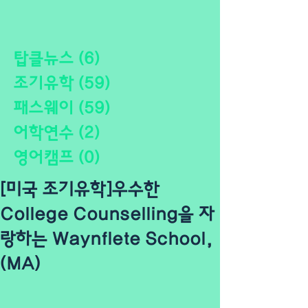
탑클뉴스
(6)
게시물 6개
조기유학
(59)
게시물 59개
패스웨이
(59)
게시물 59개
어학연수
(2)
게시물 2개
영어캠프
(0)
게시물 0개
[미국 조기유학]우수한
College Counselling을 자
랑하는 Waynflete School,
(MA)