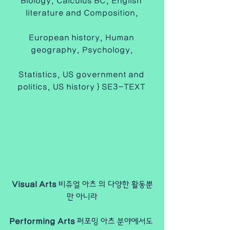
Biology, Calculus BC, English 
literature and Composition,
European history, Human 
geography, Psychology,
Statistics, US government and 
politics, US history } SE3-TEXT 
Visual Arts
 비쥬얼 아츠 의 다양한 활동뿐
만 아니라
Performing Arts 
퍼포밍 아츠 분야에서도 