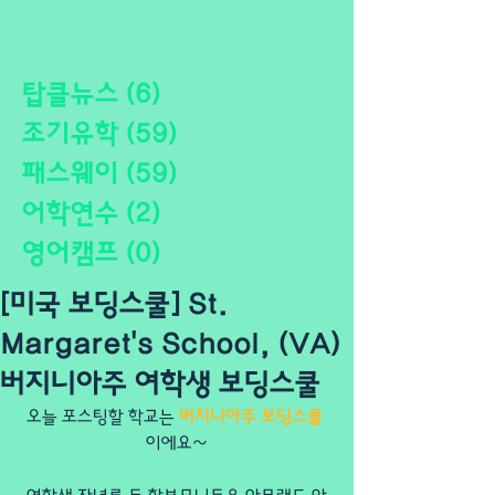
탑클뉴스
(6)
게시물 6개
조기유학
(59)
게시물 59개
패스웨이
(59)
게시물 59개
어학연수
(2)
게시물 2개
영어캠프
(0)
게시물 0개
[미국 보딩스쿨] St.
Margaret's School, (VA)
버지니아주 여학생 보딩스쿨
오늘 포스팅할 학교는 
버지니아주 보딩스쿨
이에요~