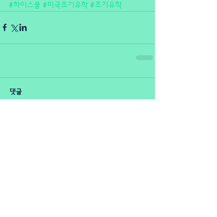
#하이스쿨
#미국조기유학
#조기유학
댓글
댓글을 입력하세요.
추천 게시물