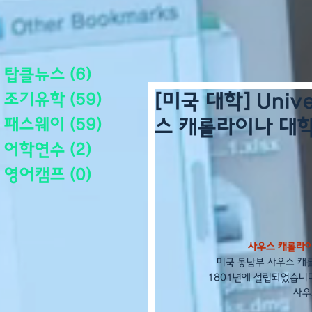
탑클뉴스
(6)
게시물 6개
조기유학
(59)
게시물 59개
[미국 대학] Univer
패스웨이
(59)
게시물 59개
스 캐롤라이나 대
어학연수
(2)
게시물 2개
영어캠프
(0)
게시물 0개
사우스 캐롤라이나 
미국 동남부 사우스 캐롤
1801년에 설립되었습니
사우