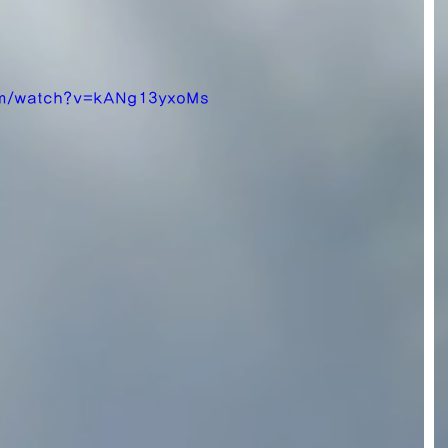
om/watch?v=kANg13yxoMs