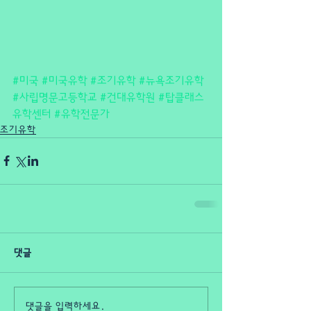
#미국
#미국유학
#조기유학
#뉴욕조기유학
#사립명문고등학교
#건대유학원
#탑클래스
유학센터
#유학전문가
조기유학
댓글
댓글을 입력하세요.