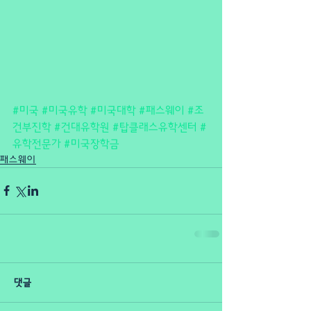
#미국
#미국유학
#미국대학
#패스웨이
#조
건부진학
#건대유학원
#탑클래스유학센터
#
유학전문가
#미국장학금
패스웨이
댓글