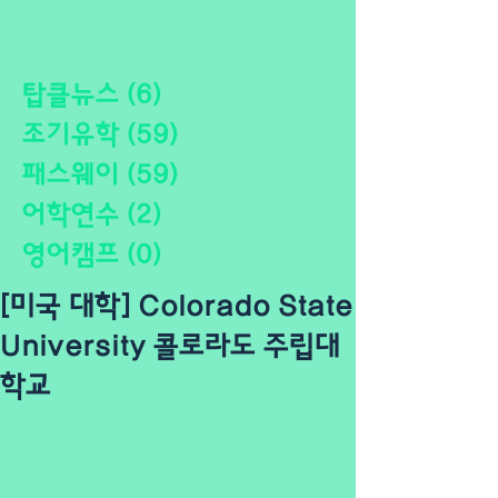
탑클뉴스
(6)
게시물 6개
조기유학
(59)
게시물 59개
패스웨이
(59)
게시물 59개
어학연수
(2)
게시물 2개
영어캠프
(0)
게시물 0개
[미국 대학] Colorado State
University 콜로라도 주립대
학교